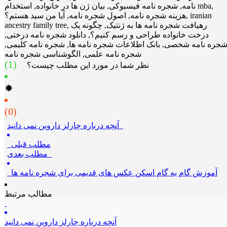
نامه, شجره نامه فیسبوکی, بیان ژن ها در خانواده, استخدام mba,
هزینه شجره نامه, اصول شجره نامه, آیا من سید هستم؟, iranian
ancestry family tree, رهیافت شجره نامه ها به ژنتیک, چگونه یک
درخت خانواده طراحی و رسم کنیم؟, دانلود شجره نامه درختی,
جره نامه شخصی, بانک اطلاعات شجره نامه ها, شجره نامه کلیمی,
شجره نامه علمی, الگوشناسی شجره نامه
(1)
نظر شما در مورد این مطلب چیست؟
✸
(0)
آنچه درباره چارلز داروین نمی دانید
مطلب قبلی
مطلب بعدی
آموزش گام به گام اسکن عکس های قدیمی برای شجره نامه ها
مطالب مرتبط
آنچه درباره چارلز داروین نمی دانید