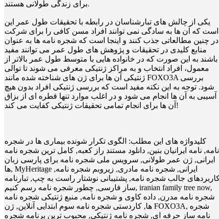
برای زندگی طولانی هستند.
یکی از چالش های تبارشناسان در رابطه با تحقیقات طول عمر این
است که آن ها به سادگی نمی توانند افراد مسن کافی را برای شرکت
در چنین مطالعاتی جذب کنند و اینجا است که شجره نامه ها به عنوان
منابع کلیدی در تحقیقات و پژوهش های طول عمر می توانند مفید
باشند به این صورت که در خانواده هایی با متوسط طول عمر بالاتر از
معمول، افراد انتخاب و به مراکز ژنتیکی معرفی می شوند تا توالی
ژنتیکی آن ها برای ژن های شناخته شده مانند FOXO3A بررسی
شود. توجه به این نکته مفید است که بررسی ژنتیکی افراد بدون هیچ
آسیبی به آن ها انجام می شود و در اغلب موارد تنها قطره ای از بزاق
آن ها برای انجام تمامی تحقیقات ژنتیکی کفایت می کند!
کلیدواژه های این مطلب: الگوی تکرار شونده بیماری ها در شجره
نامه, نامه ایرانیان بنین, دانلود مستند راز کعبه, کامل ترین شجره نامه
ایرانی, ژن عمر طولانی, سرویس ملی شجره نامه برای پارسی زبان
ها, MyHeritage ایرانی, شجره نامه مادری, زیروبم شجره نامه,
اربردهای جالب شجره نامه, پشتیبانی نوشتار راست به چپ, تبارنامه
ساز فارسی, چطور شجره نامه رسم کنیم, iranian family tree now,
شجره نامه مدرن, داده کاوی و شجره نامه, منبع ژنتیکی شجره نامه
ها, کاردستی شجره نامه سوم ابتدایی آنلاین, ژن FOXO3A, شجره
نامه ساز حرفه ای, شجره نامه ژنتیکی, محبوب ترین برنامه شجره