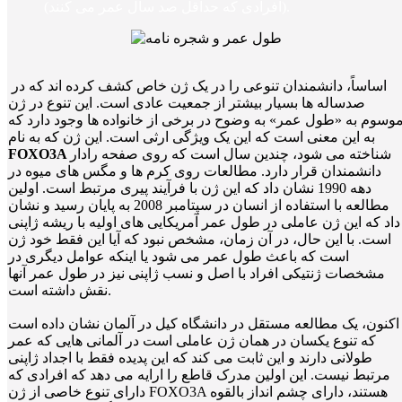
(افرادی که حداقل صد سال عمر می کنند).
اساساً، دانشمندان تنوعی را در یک ژن خاص کشف کرده اند که در
صدساله ها بسیار بیشتر از جمعیت عادی است. این تنوع در ژن
وسوم به «طول عمر» به وضوح در برخی از خانواده ها وجود دارد که
به این معنی است که این یک ویژگی ارثی است. این ژن که به نام
شناخته می شود، چندین سال است که روی صفحه رادار
FOXO3A
دانشمندان قرار دارد. مطالعات روی کرم ها و مگس های میوه در
دهه 1990 نشان داد که این ژن با فرآیند پیری مرتبط است. اولین
مطالعه با استفاده از انسان در سپتامبر 2008 به پایان رسید و نشان
داد که این ژن عاملی در طول عمر آمریکایی های اولیه با ریشه ژاپنی
است. با این حال، در آن زمان، مشخص نبود که آیا این فقط خود ژن
است که باعث طول عمر می شود یا اینکه عوامل دیگری در
مشخصات ژنتیکی افراد با اصل و نسب ژاپنی نیز در طول عمر آنها
نقش داشته است.
اکنون، یک مطالعه مستقل در دانشگاه کیل در آلمان نشان داده است
که تنوع یکسان در همان ژن عاملی است در آلمانی هایی که عمر
طولانی دارند و این ثابت می کند که این پدیده فقط با اجداد ژاپنی
مرتبط نیست. این اولین مدرک قاطع را ارایه می دهد که افرادی که
دارای تنوع خاصی از ژن FOXO3A هستند، دارای چشم انداز بالقوه