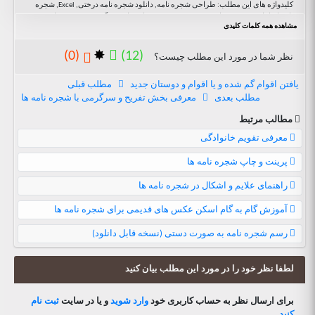
کلیدواژه های این مطلب: طراحی شجره نامه, دانلود شجره نامه درختی, Excel, شجره
نامه ایرانیان جرسی, برنامه, قدرتمندترین شجره نامه فارسی, گسترده, شجره نامه
مشاهده همه کلمات کلیدی
باکیفیت, نکات کلیدی در تهیه شجره نامه, رسم شجره نامه در ورد, Disease prediction,
چگونه یک درخت خانواده طراحی و رسم کنیم؟, دانلود قالب آماده شجره نامه, قالب
زیبای شجره نامه, یافتن اقوام, MyHeritage ایرانی, رسم شجره نامه در اکسل, قالب
(0)
✸
(12)
نظر شما در مورد این مطلب چیست؟
شجره نامه در excel, ویرایشگر, شجره نامه ایرانیان استونی, شجره نامه ایل و تبار,
shajarenamesaz irani, نرم افزار مالتی مدیا, مایکروسافت, صفحات, سایت رسمی شجره
یافتن اقوام گم شده و یا اقوام و دوستان جدید
مطلب قبلی
نامه, قالب شجره نامه در word, نامه ایرانیان جزیره نورفولک, نامه ایرانیان پادشاهی
مطلب بعدی
معرفی بخش تفریح و سرگرمی با شجره نامه ها
بوتان, درخت طوایف, طراحی شجره نامه با ورد, داده کاوی و شجره نامه, نکات شجره
نامه, shajaresaz, دانلود, شجره نامه پدری, شجره نامه مسیحی, توصیه, تم شجره نامه,
مطالب مرتبط
کاردستی شجره نامه سوم ابتدایی آنلاین, دانلود قالب شجره نامه برای آفیس, شجره نامه
من, طراحی شجره نامه با اکسل, توضیح شجره نامه, شجره نامه لری, پایان نامه شجره
معرفی تقویم خانوادگی
نامه, شجره نامه تاجیک, دانلود فایل شجره نامه, Persian family tree, شجره نامه افراد
معروف, آماده, شروع کار بر روی شجره نامه ها
پرینت و چاپ شجره نامه ها
راهنمای علایم و اشکال در شجره نامه ها
آموزش گام به گام اسکن عکس های قدیمی برای شجره نامه ها
رسم شجره نامه به صورت دستی (نسخه قابل دانلود)
لطفا نظر خود را در مورد این مطلب بیان کنید
برای ارسال نظر به حساب کاربری خود
وارد شوید
و یا در سایت
ثبت نام
کنید
.